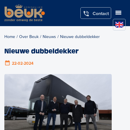

Contact
Home
/
Over Beuk
/
Nieuws
/
Nieuwe dubbeldekker
Nieuwe dubbeldekker
date_range
22-02-2024